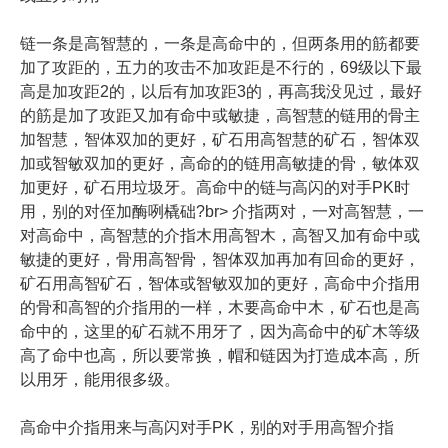
链一条是高智慧的，一条是高命中的，但两条用的筋都要
加了攻距的，五力的攻击不加攻距是不行的，69级以下最
高是加攻距2的，以后有加攻距3的，再高我没见过，最好
的筋是加了攻距又加有命中或敏捷，高智慧的链用的骨主
加智慧，智体双加的更好，矿石用高智慧的矿石，智体双
加或智敏双加的更好，高命的的链用高敏捷的骨，敏体双
加更好，矿石用垃圾牙。高命中的链与高闪的对手PK时
用，别的对侄加酶咧橇础?br> 介指两对，一对高智慧，一
对高命中，高智慧的介指木用高智木，高智又加有命中或
敏捷的更好，骨用高智骨，智体双加再加有回命的更好，
矿石用高智矿石，智体或智敏双加的更好，高命中介指用
的骨和高智的介指用的一样，木要高命中木，矿石也是高
命中的，这里的矿石就不用牙了，因为高命中的矿木等级
高了命中也高，所以要常换，帽和链因为打造成本高，所
以用牙，能用很多级。
高命中介指用来与高闪对手PK，别的对手用高智介指