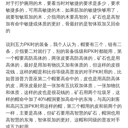
对于打护腕用的木，要看当时对敏捷的要求是多少，要求
敏捷多的，可用高敏捷的木，如果筋加的敏捷快够用了，
就要智敏双加的木，介指用的木要高智的，矿石也是高智
加有命中敏捷或体质的更好，骨最好的是智体双加又回命
的
说到五力PK时的装备，我个人认为，帽要有三个，链有二
条，介指要二对就行了，别的装备练级和PK时都能用，第
一个帽要高防高体的，两张皮要高防高体的，矿石也是用
高体的，最好是用加有物抗又加有体质的，但这样的皮很
花钱，这样的帽是和比你等级高普攻的对手PK时用的，比
如普游普力普巫第二个帽要高命中的，皮也是用高防高体
的皮，两张皮最好是一张加有五抗双加体质，一张加物抗
和体质，这样的皮也是很花钱的，矿石用两个垃圾牙，这
样的帽命中加了40%帽洞要加高命中的东海，与高闪刺客
和高闪五游PK时用这样的帽，第三个帽用的皮和前两个的
一样，主要是高体，但矿石要用高智慧的矿石，帽洞也用
高智慧的东海，智体双加的更好。这帽和同级的普攻对手
或五力时用