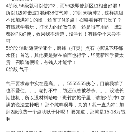
4阶段 56级就可以使冲2，而56级即使新区也相当好混！
所以1级冲击波1混到38使气冲，冲到56换冲2，这样练级
不比加满冲1 的慢，还省了N多点！召唤看你有书没了？
有钱就学着玩，打吃力的怪做任务，还是很有用的！鹰2
都说PK好使，效果我不清楚，没学过！有钱学个未尝不
可！
5阶段 辅助随便学哪个，磨锋（打灵）点石（据说下坯都
水怪）首选，其他要是赌在前面也得学，毕竟新区学费太
贵！召唤随便啦，有钱人才能学！
6阶段 气干！
气干要求命中实在是高。。。5555555伤心，目前我学了
也不爱使。。。老打不中，防还低总被秒杀。。。没法长
期挂机，所以没材料哈哈！斑竹的帖子里，请把2阶冲1 加
满的说法去掉吧！ 那个纯粹误导，真的！我一直为冲1 加
到2级浪费一个点耿耿于怀呢！ 要知道，那就是15-18万钱
啊！