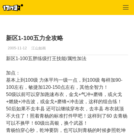
专区_《新天骄》
>
力士经验
>
正文
新区1-100五力全攻略
2005-11-12
江山如画
新区1-100五胖练级打王技能/属性加法
加点：
基本上到100级 力体平均一级一点，到100级 每样加90-
100左右，敏捷加120-150点左右，其他全智力！
50级以前可以穿加跑速布衣，金戈+气冲+磨锋，或火戈
+燃烧+冲击波，或金戈+磨锋+冲击波，这样的组合练！
50后如果不去丰县 还可以继续穿布衣，去丰县 布衣就顶
不大住了！照着青杨的标准打件甲吧！这样到了60 去青杨
可以不换甲！60级出高银，换个武器！
青杨怕穿心秒，乾坤要防，也可以到青杨的时候参照乾坤