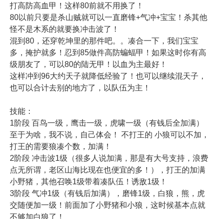
打高防高血甲！这样80前就不用换了！
80以前只要是杀山贼就可以一直磨锋+气冲+宝宝！杀其他
怪不是木系的就要换冲击波了！
混到80，还穿乾坤里的那件吧。。凑合一下，我们宝宝
多，掩护就多！忍到85做件高防蝙蝠甲！如果这时你有高
级朋友了，可以80的陆无甲！以血为主最好！
这样冲到96大约天子就降低经验了！也可以继续混天子，
也可以合计去别的地方了，以队伍为主！
技能：
1阶段 百鸟一级，鹰击一级，虎啸一级（有钱后全加满）
至于为啥，我不说，自己体会！ 不打王的 小狼可以不加，
打王的需要狼凑个数，加满！
2阶段 冲击波1级（很多人说加满，那是有大号支持，浪费
点无所谓，老区山海比现在也便宜的多！），打王的加满
小野猪，其他召唤1级带着凑队伍！诱敌1级！
3阶段 气冲1级（有钱后加满），磨锋1级，白狼，熊，虎
交随便加一级！前面加了小野猪和小狼，这时候基本点就
不够加白狼了！