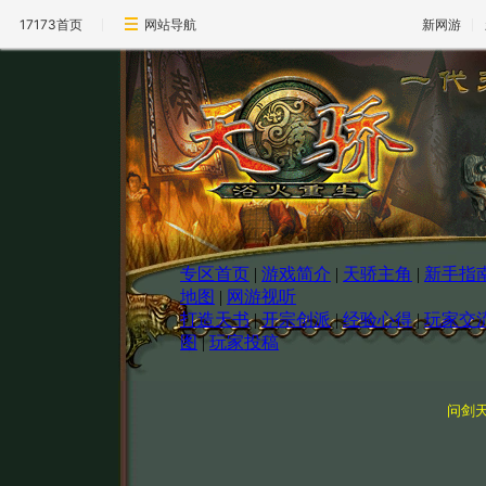
17173首页
网站导航
新网游
专区首页
|
游戏简介
|
天骄主角
|
新手指
地图
|
网游视听
打造天书
|
开宗创派
|
经验心得
|
玩家交
图
|
玩家投稿
问剑