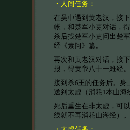
・人间任务：
在吴中遇到黄老汉，接
帐，和楚军小吏对话，
杀后找楚军小吏问出楚
经《素问》篇。
再次和黄老汉对话，接下
报，得黄帝八十一难经
接到杀6王的任务后。身
送到太虚（消耗1本山海
死后重生在非太虚，可
线就不再消耗山海经）
・太虚任务：