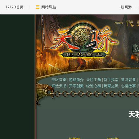
17173首页
网站导航
新网游
专区首页
|
游戏简介
|
天骄主角
|
新手指南
|
道具装备
|
打造天书
|
开宗创派
|
经验心得
|
玩家交流
|
心情故事
|
天