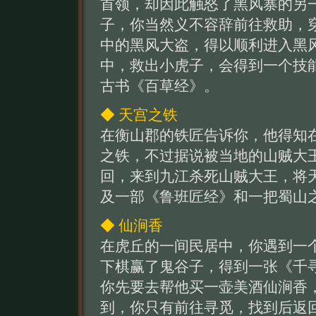
首领，却因此触怒了黑风寨的另
子，你当然义不容辞前往救助，
中的黑风大盗，得以顺利进入黑
中，救出小虎子，会得到一个技
古书《百草经》。
◆ 天宫之铁
在衡山郡的铁匠告诉你，他得知
之铁，不过据说被当地的山贼大
回，来到九江杀死山贼大王，将
及一部《鲁班匠经》和一把蜀山
◆ 仙涧香
在虎丘的一间民居中，你遇到一
下棋赢了鬼谷子，得到一张《千
你先要去帮他买一壶美酒仙涧香
到，你只有前往寻觅，找到后返