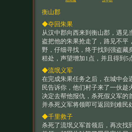
阳周城
汉中郡
衡山郡
◆夺回朱果
从汉中郡向西来到衡山郡，遇见
盗把他的朱果抢走了，路见不平
野，仔细寻找，终于找到强盗藏
秸处，声望增加1点，并且得到5
◆流氓义军
在完成朱果任务之后，在城中会
民告诉你，他们村子来了一伙趁
决定去帮他报仇，杀死假义军的
并杀死义军将领即可返回到难民
◆千里救子
杀死了流氓义军首领后，再次找