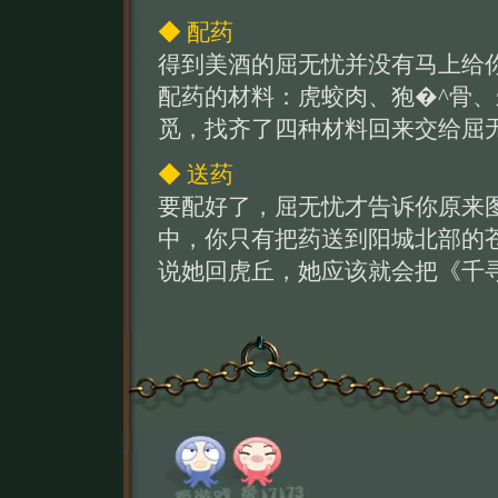
◆ 配药
得到美酒的屈无忧并没有马上给
配药的材料：虎蛟肉、狍�^骨
觅，找齐了四种材料回来交给屈无
◆ 送药
要配好了，屈无忧才告诉你原来
中，你只有把药送到阳城北部的
说她回虎丘，她应该就会把《千