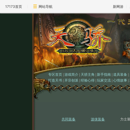
17173首页
网站导航
新网游
专区首页
|
游戏简介
|
天骄主角
|
新手指南
|
道具装备
|
打造天书
|
开宗创派
|
经验心得
|
玩家交流
|
心情故事
|
共同装备
游侠装备
力士