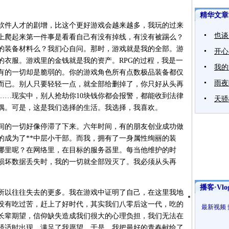
精华文章
件人才的剧增，比这个更好游戏会越来越多，我玩的过来
也谈
上爬起来第一件事是看看自己有没有掉线，有没有被踢么？
的装备材料么？我扪心自问。那时，游戏就是我的全部。游
开心
的衣服。游戏里的金钱就是我的资产。RPG的过程，我是一
我的
有的一切却是脆弱的。你的游戏角色所有点数极品装备都仅
雨夜
而已。别人只要轻轻一点，就全部给删掉了，你只好从头再
……现实中，别人抢劫你10块钱你都会报警，都能收到法律
天骄
偶。可是，这是我们选择的生活。我选择，我喜欢。
的一切好像停滞了下来。六年时间，有的朋友创业成功做
的成为了**中层小干部。而我，拥有了一身属性绚丽的装
哪里呢？在网络里，在目标的服务器里。每当他维护的时
损坏数据丢失时，我的一切就全部毁灭了。我必须从头再
播客·Vlo
以往往失去的更多。我在游戏中证明了自己，在这里我地
没有吃过苦，赶上了好时代，其实我们八零后这一代，吃的
最新视频
长辈期望，信仰缺失造成我们很大的心理负担，我们无法在
骄适时出现，满足了我愿望。于是，我把最好的青春献给了