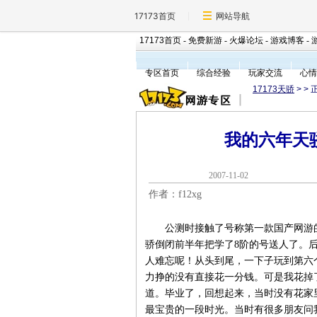
17173首页
网站导航
17173首页
-
免费新游
-
火爆论坛
-
游戏博客
-
专区首页
综合经验
玩家交流
心情
17173天骄
>
> 
我的六年天
2007-11-0
作者：f12xg
公测时接触了号称第一款国产网游的
骄倒闭前半年把学了8阶的号送人了。
人难忘呢！从头到尾，一下子玩到第六
力挣的没有直接花一分钱。可是我花掉
道。毕业了，回想起来，当时没有花家
最宝贵的一段时光。当时有很多朋友问