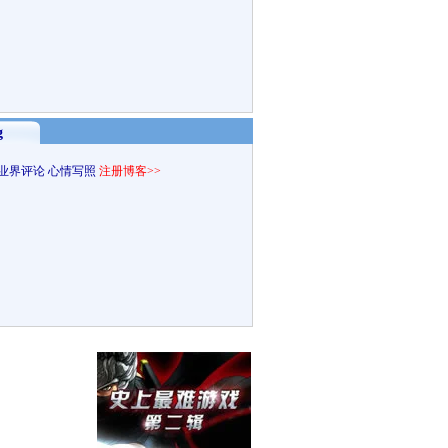
g
业界评论
心情写照
注册博客>>