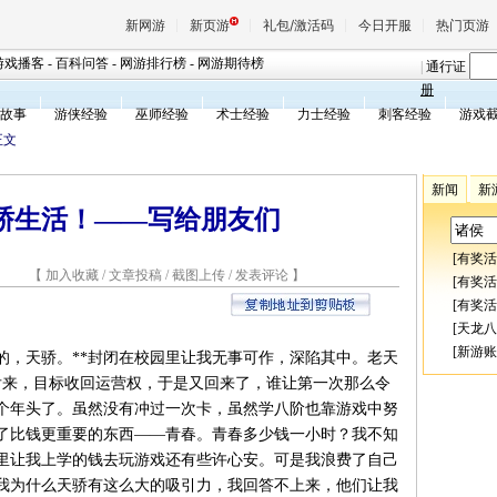
新网游
新页游
礼包/激活码
今日开服
热门页游
游戏播客
-
百科问答
-
网游排行榜
-
网游期待榜
|
通行证
册
故事
游侠经验
巫师经验
术士经验
力士经验
刺客经验
游戏
魔兽
正文
新闻
新
天堂
骄生活！——写给朋友们
[
有奖活
王权与
2 【
加入收藏
/
文章投稿
/
截图上传
/
发表评论
】
[
有奖活
[
有奖活
[
天龙八
[
新游账
，天骄。**封闭在校园里让我无事可作，深陷其中。老天
后来，目标收回运营权，于是又回来了，谁让第一次那么令
个年头了。虽然没有冲过一次卡，虽然学八阶也靠游戏中努
了比钱更重要的东西——青春。青春多少钱一小时？我不知
里让我上学的钱去玩游戏还有些许心安。可是我浪费了自己
我为什么天骄有这么大的吸引力，我回答不上来，他们让我