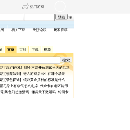
热门游戏
注
截图
相关下载
天骄论坛
玩家投稿
DNF
传奇4
游
文章
百科
下载
视频
剑网3旗舰版
新天龙八部
动
][
西游记OL
]
哪个不是开放测试当天的活动
自由
诛仙世界
仙剑世界
动
][
恶魔法则
]
进入游戏后出生在哪个场景
动
][
绿色征途
]
领取黄金搭档的标准是什么
部2
]
身上有杀气怎么削掉
代金卡在老区能用
号
]
风色幻想激活码
佣兵天下激活码
轮回卡