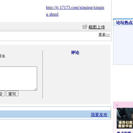
http://tj.17173.com/xinqing/xinqin
g.shtml
论坛热点·
截图上传
更多>>
评论
匿名
我要发布