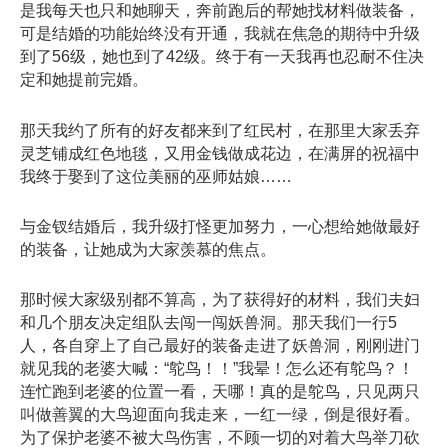
是我每天也只和她聊天，奔前跑后的帮她找材料做装备，
可是结婚的功能始终没有开通，我就在焦急的期待中升级
到了56级，她也到了42级。终于有一天我再也忍耐不住决
定和她提前完婚。
那天我约了所有的好友都来到了红民村，在那里大家丢弃
灵芝铺成红色地毯，又用金钱做成花边，在满屏的祝福中
我终于娶到了这位美丽的巫师姑娘……
与金钗结婚后，我升级打怪更加努力，一心想给她做最好
的装备，让她成为大家羡慕的焦点。
那时候大家级别都不算高，为了获得好的材料，我们夫妇
和几个朋友决定组队去闯一闯妖兽洞。那天我们一行5
人，各自穿上了自己最好的装备走进了妖兽洞，刚刚进门
就见我的老婆大喊：“鸵鸟！！”我晕！怎么还有鸵鸟？！
连忙跑到老婆的位置一看，天哪！真的是鸵鸟，只见两只
叫做善翼的大鸟迎面向我走来，一红一绿，倒是很好看。
为了保护老婆不被大鸟伤害，不顾一切的对着大鸟举刀砍