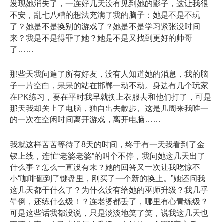
发现她消失了，一连好几天没有见到她的影子，这让我很
不安，乱七八糟的想法充满了我的脑子：她是不是不玩
了？她是不是换别的游戏了？她是不是学习紧张没时间
来？我是不是得罪了她？她是不是又找到更好的帅哥
了……
那些天我问遍了所有好友，没有人知道她的消息，我的脑
子一片空白，呆呆的站在邯郸一动不动。身边有几个玩家
在PK练习，要在平时我早就换上衣服去和他们打了，可是
那天我却关上了电脑，独自出去散步。这是几周来我唯一
的一次在空闲时间离开游戏，离开电脑……
我就这样苦苦等待了8天的时间，终于有一天我看到了金
钗上线，连忙“老婆老婆”的叫个不停，我问她这几天出了
什么事？怎么一直没有来？她的回答又一次让我吃惊不
小“咖啡砸到了键盘里，刚买了一个新的换上。”她还问我
这几天都干什么了？为什么没有给她的巫师升级？我几乎
晕倒，还练什么级！？连老婆都丢了，哪里有心青练级？
可是这些话我都没说，只是淡淡地笑了笑，说我这几天也