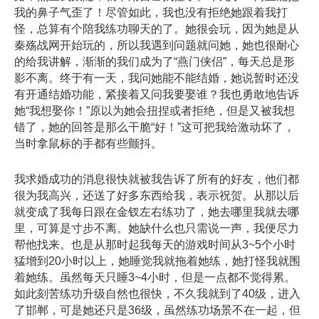
我的鼻子气歪了！尽管如此，我也没有拒绝她跟着我打
怪，总算有个陪我练功聊天的了。她很会玩，因为她是从
秦殇战网开始玩的，所以我遇到问题就问她，她也很耐心
的给我讲解，渐渐的我们成为了“燕门侠侣”，每天总是形
影不离。终于有一天，我问她能不能结婚，她说暂时还没
有开通结婚功能，紧接着又问我要娶谁？我也勇敢地告诉
她“我想娶你！”原以为她会扭捏或者拒绝，但是又被我想
错了，她的回答是那么干脆“好！”这可把我给激动坏了，
当时拿鼠标的手都有些颤抖。
我求婚成功的消息很快就被我告诉了所有的好友，他们都
很为我高兴，还送了好多东西给我，表示祝贺。从那以后
就变成了我每日跟在金钗左右练功了，她去哪里我就去哪
里，可算是寸步不离。她缺什么也只需说一声，我便尽力
帮他找来。也是从那时起我每天的游戏时间从3~5个小时
猛增到20小时以上，她睡觉我就拖着她练，她打怪我就围
着她练。虽然每天只睡3~4小时，但是一点都不觉得累。
如此刻苦练功升级自然也很快，不久我就到了40级，进入
了邯郸，可是她还只是36级，虽然练功场景不在一起，但