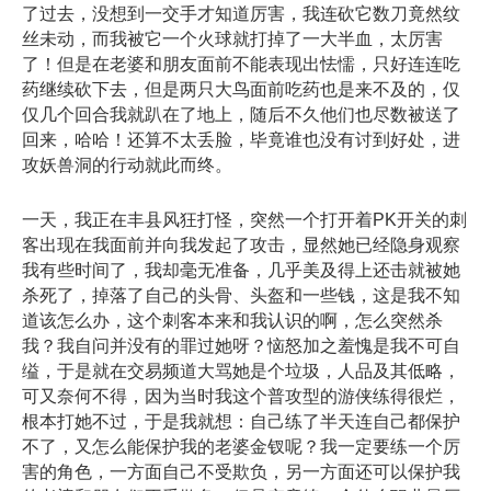
了过去，没想到一交手才知道厉害，我连砍它数刀竟然纹
丝未动，而我被它一个火球就打掉了一大半血，太厉害
了！但是在老婆和朋友面前不能表现出怯懦，只好连连吃
药继续砍下去，但是两只大鸟面前吃药也是来不及的，仅
仅几个回合我就趴在了地上，随后不久他们也尽数被送了
回来，哈哈！还算不太丢脸，毕竟谁也没有讨到好处，进
攻妖兽洞的行动就此而终。
一天，我正在丰县风狂打怪，突然一个打开着PK开关的刺
客出现在我面前并向我发起了攻击，显然她已经隐身观察
我有些时间了，我却毫无准备，几乎美及得上还击就被她
杀死了，掉落了自己的头骨、头盔和一些钱，这是我不知
道该怎么办，这个刺客本来和我认识的啊，怎么突然杀
我？我自问并没有的罪过她呀？恼怒加之羞愧是我不可自
缢，于是就在交易频道大骂她是个垃圾，人品及其低略，
可又奈何不得，因为当时我这个普攻型的游侠练得很烂，
根本打她不过，于是我就想：自己练了半天连自己都保护
不了，又怎么能保护我的老婆金钗呢？我一定要练一个厉
害的角色，一方面自己不受欺负，另一方面还可以保护我