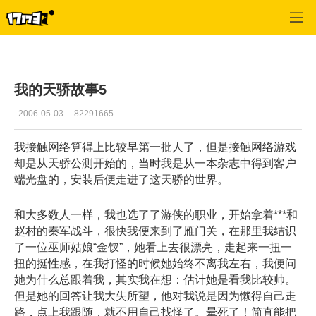
专区_《新天骄》
>
心情故事
>
正文
我的天骄故事5
2006-05-03
82291665
我接触网络算得上比较早第一批人了，但是接触网络游戏
却是从天骄公测开始的，当时我是从一本杂志中得到客户
端光盘的，安装后便走进了这天骄的世界。
和大多数人一样，我也选了了游侠的职业，开始拿着***和
赵村的秦军战斗，很快我便来到了雁门关，在那里我结识
了一位巫师姑娘“金钗”，她看上去很漂亮，走起来一扭一
扭的挺性感，在我打怪的时候她始终不离我左右，我便问
她为什么总跟着我，其实我在想：估计她是看我比较帅。
但是她的回答让我大失所望，他对我说是因为懒得自己走
路，点上我跟随，就不用自己找怪了。晕死了！简直能把