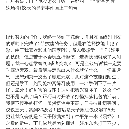
正巧有事，自己也没怎么升级，在她的一个“哦”字之后，
这场持续8天的寻妻事件画上了句号。
经过努力的打怪，我终于爬到了70级，并且在高级别朋友
的帮助下完成了5阶技能的任务，但是在选择技能上犯了
愁。由于我喜欢和其他玩家PK，所以很想学一个PK好用
的技能，但是苦于不会玩五行游侠，选择技能就成了大问
题，我一心想学御气3或者突刺2，可是金钗告诉我一定要
学霸道无双。最后我决定先出来什么就学什么，一切靠运
气。没想到第一次出了霸道无双，我对这个技能很陌生，
但还是学了，跑到乾坤宫练习使用，一出手倒下了一片
怪，晕死！好厉害的技能！这可把我兴奋坏了，这么打怪
岂不是太爽了吗？正巧当时开放了打怪掉落礼包的活动，
我便不停手的打怪，虽然悟性并不高，但是技能厉害啊，
仅仅三天，我到80级啦！随后是天子殿也仅仅混了5天，
更让我兴奋的是在天子殿我捡到了生平第一本《易经》！
之后的黔中、下县依然是匆匆而过，好东东也打了不少，