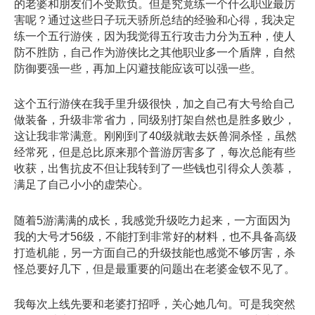
的老婆和朋友们不受欺负。但是究竟练一个什么职业最厉
害呢？通过这些日子玩天骄所总结的经验和心得，我决定
练一个五行游侠，因为我觉得五行攻击力分为五种，使人
防不胜防，自己作为游侠比之其他职业多一个盾牌，自然
防御要强一些，再加上闪避技能应该可以强一些。
这个五行游侠在我手里升级很快，加之自己有大号给自己
做装备，升级非常省力，同级别打架自然也是胜多败少，
这让我非常满意。刚刚到了40级就敢去妖兽洞杀怪，虽然
经常死，但是总比原来那个普游厉害多了，每次总能有些
收获，出售抗皮不但让我转到了一些钱也引得众人羡慕，
满足了自己小小的虚荣心。
随着5游满满的成长，我感觉升级吃力起来，一方面因为
我的大号才56级，不能打到非常好的材料，也不具备高级
打造机能，另一方面自己的升级技能也感觉不够厉害，杀
怪总要好几下，但是最重要的问题出在老婆金钗不见了。
我每次上线先要和老婆打招呼，关心她几句。可是我突然