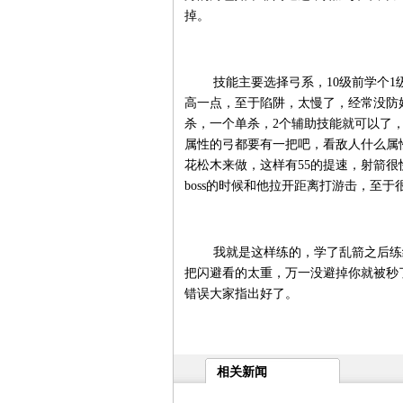
掉。
技能主要选择弓系，10级前学个1级
高一点，至于陷阱，太慢了，经常没防
杀，一个单杀，2个辅助技能就可以了
属性的弓都要有一把吧，看敌人什么属
花松木来做，这样有55的提速，射箭
boss的时候和他拉开距离打游击，至于很
我就是这样练的，学了乱箭之后练级
把闪避看的太重，万一没避掉你就被秒
错误大家指出好了。
相关新闻