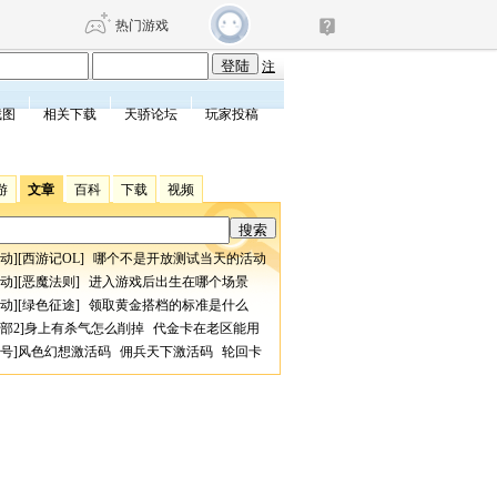
热门游戏
注
截图
相关下载
天骄论坛
玩家投稿
DNF
传奇4
游
文章
百科
下载
视频
剑网3旗舰版
新天龙八部
动
][
西游记OL
]
哪个不是开放测试当天的活动
自由
诛仙世界
仙剑世界
动
][
恶魔法则
]
进入游戏后出生在哪个场景
动
][
绿色征途
]
领取黄金搭档的标准是什么
部2
]
身上有杀气怎么削掉
代金卡在老区能用
号
]
风色幻想激活码
佣兵天下激活码
轮回卡