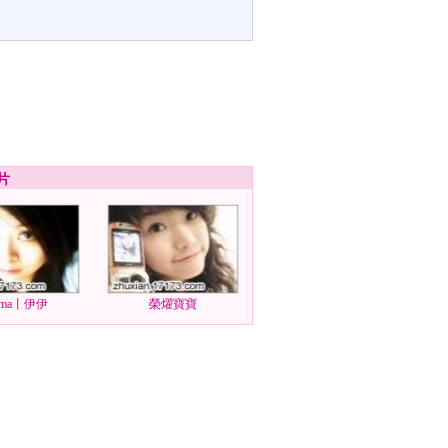
片
ma丨伊伊
榮燿寶寶