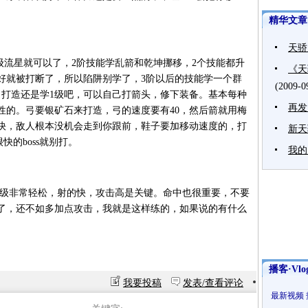
精华文章
天骄
流星就可以了，2阶技能学乱箭和乾坤挪移，2个技能都升
《天
好就被打断了，所以陷阱别学了，3阶以后的技能学一个群
(2009-0
，打造还是学1级吧，可以自己打箭头，修下装备。基本每种
再发
性的。弓要银矿石来打造，弓的速度要有40，然后箭就用梅
很快，敌人根本没机会走到你跟前，鞋子要加移动速度的，打
新天
快的boss就别打。
我的
非常轻松，射的快，攻击高是关键。命中也很重要，不要
了，还不如多加点攻击，我就是这样练的，如果说的有什么
播客·Vlo
我要投稿
发表/查看评论
最新视频