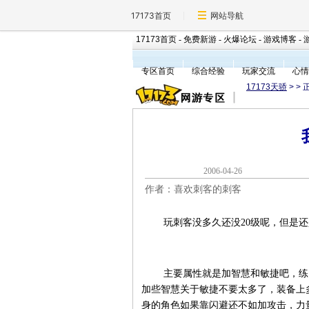
17173首页
网站导航
17173首页
-
免费新游
-
火爆论坛
-
游戏博客
-
专区首页
综合经验
玩家交流
心情
17173天骄
>
> 
2006-04-2
作者：喜欢刺客的刺客
玩刺客没多久还没20级呢，但是还
主要属性就是加智慧和敏捷吧，练弓
加些智慧关于敏捷不要太多了，装备上
身的角色如果靠闪避还不如加攻击，力量