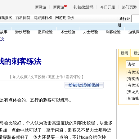
新网游
新页游
礼包/激活码
今日开服
热门页游
游戏播客
-
百科问答
-
网游排行榜
-
网游期待榜
|
通行证
册
故事
游侠经验
巫师经验
术士经验
力士经验
刺客经验
游戏
魔兽
正文
新闻
新
天堂
我的刺客练法
[
有奖活
王权与
6 【
加入收藏
/
文章投稿
/
截图上传
/
发表评论
】
[
有奖活
[
有奖活
[
天龙八
[
新游账
是有点体会的。五行的刺客可以练弓。
会比较好，个人认为攻击高速度快的刺客比较强，尽量多
多加一点命中就可以了，至于闪避，刺客又不是力士那种近
穿装备就好了，体力还是要一点的，不让boss会把你秒