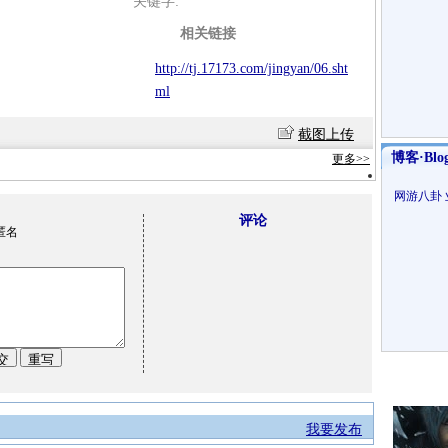
关键字:
相关链接
http://tj.17173.com/jingyan/06.sht
ml
截图上传
博客·Blo
更多>>
网游八卦
评论
匿名
我要发布