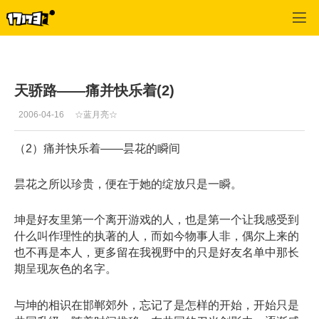
专区_《新天骄》
>
心情故事
>
正文
天骄路——痛并快乐着(2)
2006-04-16
☆蓝月亮☆
（2）痛并快乐着——昙花的瞬间
昙花之所以珍贵，便在于她的绽放只是一瞬。
坤是好友里第一个离开游戏的人，也是第一个让我感受到
什么叫作理性的执著的人，而如今物事人非，偶尔上来的
也不再是本人，更多留在我视野中的只是好友名单中那长
期呈现灰色的名字。
与坤的相识在邯郸郊外，忘记了是怎样的开始，开始只是