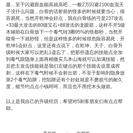
题，至于闪避跟血能高就高吧，一般2万闪避2100血混天
子没什么问题，白骨的话射箭的怪多的时候就要当心，很
容易死，当然开乾坤会好点，我在白骨练的弓是237攻击
+33最大攻击的80级宝石+88攻击的龙眼箭，这样不开5级
木辅助在白骨放下一个毒气转3圈95%的怪都秒，当然开
噬骨一下就秒怪，但是这样怪多的时候很危险容易死，开
乾坤1会好点，这里还有点说下，在乾坤、天子、白骨升
级时候大家可以把乱1遗忘了，把那些遗忘的技能点全加
到毒气跟隐身上面再稍微买几本山海就可以加满技能，然
后把主攻击技能就是我们左键点的那个技能去设置成挥
刺，这样在下毒气时候不会射出箭，不至于影响到隐身放
第2个毒气陷阱，挖陷阱还有个好处就是不磨损弓的耐久
度，能节约点点小钱呵呵，而且也不用挖木头做箭。
以上是我自己的升级经历，希望对5刺客朋友们有点点帮
助。