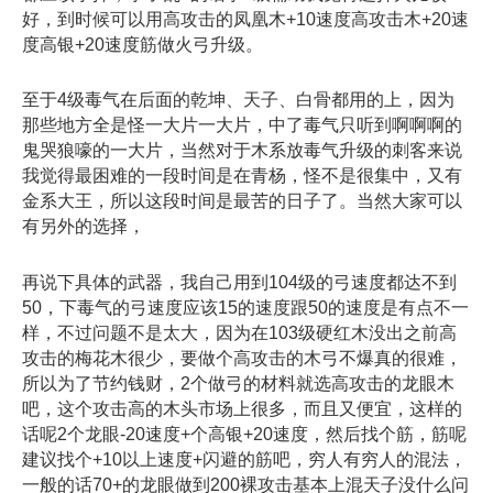
好，到时候可以用高攻击的凤凰木+10速度高攻击木+20速
度高银+20速度筋做火弓升级。
至于4级毒气在后面的乾坤、天子、白骨都用的上，因为
那些地方全是怪一大片一大片，中了毒气只听到啊啊啊的
鬼哭狼嚎的一大片，当然对于木系放毒气升级的刺客来说
我觉得最困难的一段时间是在青杨，怪不是很集中，又有
金系大王，所以这段时间是最苦的日子了。当然大家可以
有另外的选择，
再说下具体的武器，我自己用到104级的弓速度都达不到
50，下毒气的弓速度应该15的速度跟50的速度是有点不一
样，不过问题不是太大，因为在103级硬红木没出之前高
攻击的梅花木很少，要做个高攻击的木弓不爆真的很难，
所以为了节约钱财，2个做弓的材料就选高攻击的龙眼木
吧，这个攻击高的木头市场上很多，而且又便宜，这样的
话呢2个龙眼-20速度+个高银+20速度，然后找个筋，筋呢
建议找个+10以上速度+闪避的筋吧，穷人有穷人的混法，
一般的话70+的龙眼做到200裸攻击基本上混天子没什么问