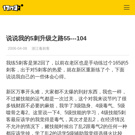
专区_《新天骄》
>
刺客经验
>
正文
说说我的5刺升级之路55---104
2006-04-08
浙江毒刺客
我练5刺客是第2回了，以前在老区也是手动练过个165的5
刺客，出于对5刺客的热爱，就在新区重新练了个，下面
说说我自己的一些体会心得。
新区万事开头难，大家都不太爆的到好东西，我也一样，
不过赌技能的运气都是一次过关，这个对我来说节约了很
多钱财跟不必要的麻烦，我学了3级隐身、4级毒气、5级
噬骨之毒2。这里说一下4、5级技能的学习，4级技能5刺
客最应该学的我觉得是毒气，其次才是乱2，在经济情况
不允许的情况下，赌技能时候出了乱2跟毒气2的任何一种
都应该学掉，学了乱2的话学5级辅助我觉得选择火比较