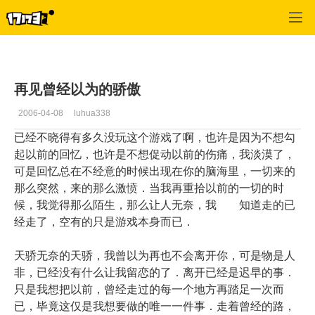
专区_《新天骄》
>
心情故事
>
正文
再见曾经以为的骄傲
2006-04-08
luhua338
已经不晓得有多久没玩这个游戏了啊，也许是因为不想勾
起以前的回忆，也许是不想促动以前的伤痛，我淡漠了，
可是回忆总在不经意的时候出现在你的脑海里，一切来的
那么突然，来的那么激愤．当我再重拾以前的一切的时
候，我觉得那么陌生，那么让人无奈，我 知道走的已
经走了，空有的只是游戏本身而已．
天骄无奈的天骄，我曾以为再也不会离开你，可是物是人
非，已经没有什么让我留恋的了．离开已经是迟早的事．
只是我想把以前，曾经走过的每一个地方再踏足一次而
已，毕竟这仅是我想要做的唯一一件事．走着曾经的路，