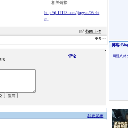
相关链接
http://tj.17173.com/jingyan/05.sht
ml
截图上传
更多>>
博客·Blo
评论
网游八卦
匿名
我要发布