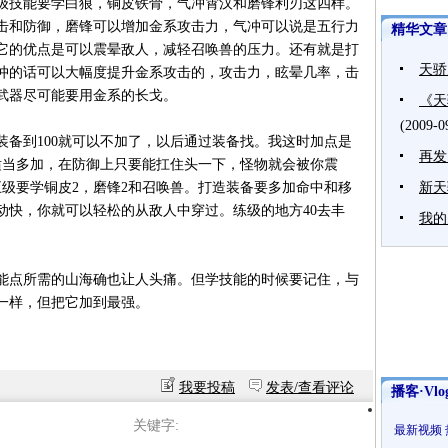
三级技能要学白狼，铜皮铁骨，气冲霄汉和磨锋利刃这四样。
击和防御，磨锋可以增加金系攻击力，气冲可以说是五行力
精华文章
它的优点是可以震晕敌人，减轻召唤兽的压力。还有就是打
天骄
冲的话可以大幅度提升金系攻击的，攻击力，眩晕几率，击
武器尽可能要用金系的长戈。
w ww.17173.com
《天
(2009-0
装备到100就可以不加了，以后通过装备找。我这时加点是
再发
质适当多加，在防御上只要能扛住头一下，怪物就会被你震
五级要学铜皮2，磨锋2和召唤兽。打造装备要多加命中和移
新天
动快，你就可以轻松的从敌人中穿过。练级的地方40去丰
我的
73.com
能点所需的山海确也让人头痛。但学技能的时候要记住，与
一样，但把它加到最强。
我要投稿
发表/查看评论
播客·Vlo
关键字:
最新视频