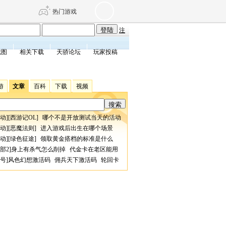
热门游戏
注
截图
相关下载
天骄论坛
玩家投稿
DNF
传奇4
游
文章
百科
下载
视频
剑网3旗舰版
新天龙八部
动
][
西游记OL
]
哪个不是开放测试当天的活动
自由
诛仙世界
仙剑世界
动
][
恶魔法则
]
进入游戏后出生在哪个场景
动
][
绿色征途
]
领取黄金搭档的标准是什么
部2
]
身上有杀气怎么削掉
代金卡在老区能用
号
]
风色幻想激活码
佣兵天下激活码
轮回卡