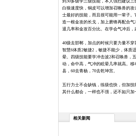
到30多级学三级技能，本人强烈建议
白狼速度快，铜皮可以增加召唤兽的攻
士最好的技能，而且很可能用一辈子。
造一根金攻的长戈，加上磨锋再配合气
退几率和金攻百分比。在学会气冲后，
www.17173. com
40级去邯郸，加点的时候只要力量不穿
智慧6体质2敏捷2，敏捷不能少，体
晕。四级技能要学冲击波2和召唤兽，
动，命中高，气冲的眩晕几率就高。移
县，60去青杨，70去乾坤宫。
www.171
ww w.17173.com
五行力士不会缺钱，练级也快，但加技
其什么都会，一样也不强，还不如只加
相关新闻