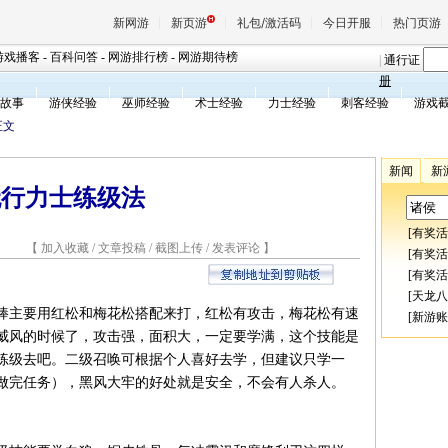
新网游
新页游
礼包/激活码
今日开服
热门页游
游戏播客
-
百科问答
-
网游排行榜
-
网游期待榜
|
通行证
册
故事
游侠经验
巫师经验
术士经验
力士经验
刺客经验
游戏
魔兽
正文
新闻
新
天堂
无行力士练级法
[
有奖活
王权与
4 【
加入收藏
/
文章投稿
/
截图上传
/
发表评论
】
[
有奖活
[
有奖活
[
天龙八
棒主要用红松和梅花松搭配来打，红松有攻击，梅花松有速
[
新游账
逞威风的时候了，攻击强，面积大，一定要学满，这个技能是
练级去吧。二级召唤可根据个人喜好去学，但建议只学一
提做完任务），黑风大牢的好处就是安全，不会有人杀人。
w