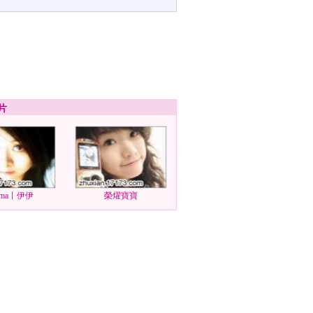
片
ma丨伊伊
榮燿寶寶