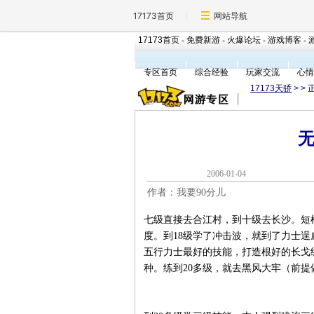
17173首页
网站导航
17173首页
-
免费新游
-
火爆论坛
-
游戏博客
-
专区首页
综合经验
玩家交流
心情
17173天骄
>
> 
2006-01-0
作者：我要90分儿
七级直接去合江村，到十级去长沙。短
度。到18级学了冲击波，就到了力士
五行力士最好的技能，打造根好的长戈
种。练到20多级，就去黑风大牢（前
w w.17173.com
www .17173.com